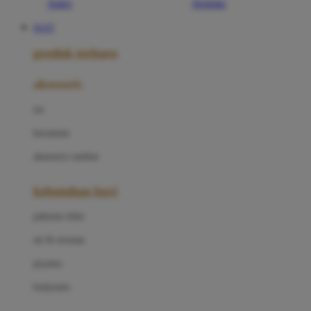
Asics
Aveeno
SLOT
produk terbaru
aksesoris
tas
kacamata
aksesoris rambut
kebutuhan bayi
pakaian tidur
set & terusan
piyama
bodysuits