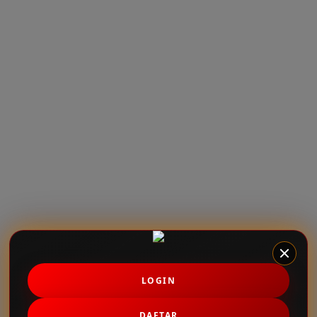
LOGIN
DAFTAR