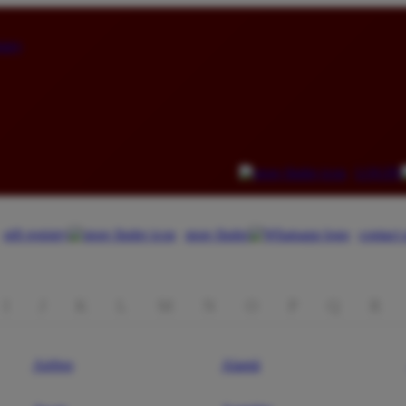
istry
LOGIN
gift registry
store finder
contact 
I
J
K
L
M
N
O
P
Q
R
Airfree
Alamii