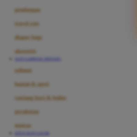
gendongan
travel cots
diaper bags
aksesoris
SLOT GAMPANG MENANG
selimut
bantal & sprei
ranjang bayi & balita
perabotan
matras
SITUS SLOT GACOR