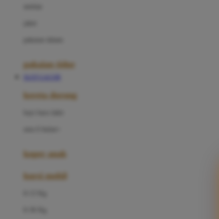
setelan
jaket
pakaian dalam
pakaian tidur
SLOT GACOR
kereta dorong
bayi baru lahir
usia 6 bulan+
koper anak
kursi mobil
0-13 Kg
0-36 Kg