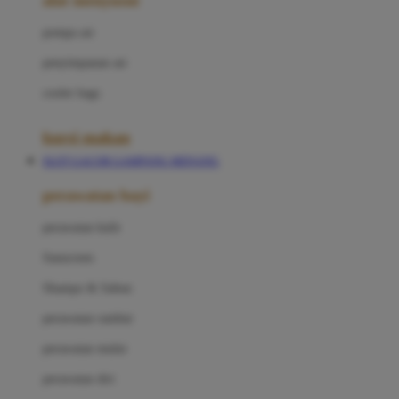
alat menyusui
pompa asi
penyimpanan asi
cooler bags
kursi makan
SLOT GACOR GAMPANG MENANG
perawatan bayi
perawatan kulit
Sunscreen
Shampo & Sabun
perawatan rambut
perawatan mulut
perawatan diri